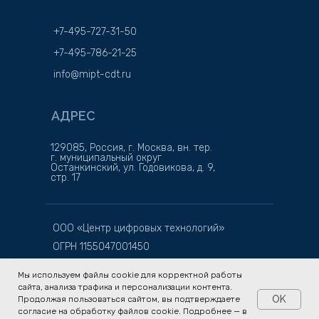
+7-495-727-31-50
+7-495-786-21-25
info@mipt-cdt.ru
АДРЕС
129085, Россия, г. Москва, вн. тер.
г. муниципальный округ
Останкинский, ул. Годовикова, д. 9,
стр. 17
ООО «Центр цифровых технологий»
ОГРН 1155047001450
ИНН 5047164740
Мы используем файлы cookie для корректной работы
сайта, анализа трафика и персонализации контента.
OK
Продолжая пользоваться сайтом, вы подтверждаете
согласие на обработку файлов cookie. Подробнее — в
Tilda
Made on